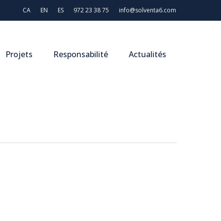
CA
EN
ES
972 23 38 75
info@solventa6.com
Projets
Responsabilité
Actualités