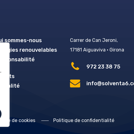
ui sommes-nous
Carrer de Can Jeroni,
nergies renouvelables
17181 Aiguaviva · Girona
esponsabilité
972 23 38 75
,
rojets
info@solventa6.
ctualité
tique de cookies
Politique de confidentialité