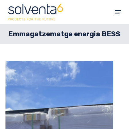
Skip
Menu
to
main
content
Emmagatzematge energia BESS