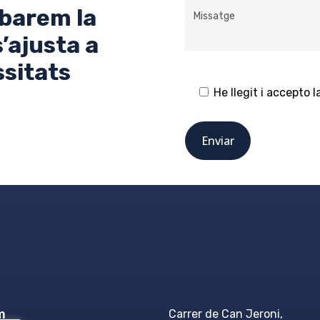
obarem la
’ajusta a
ssitats
He llegit i accepto l
m
Carrer de Can Jeroni,