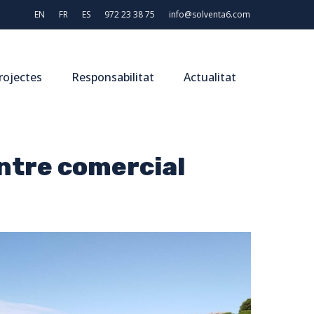
EN
FR
ES
972 23 38 75
info@solventa6.com
rojectes
Responsabilitat
Actualitat
entre comercial