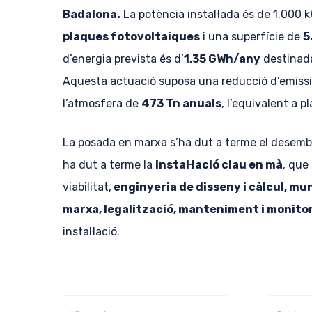
Badalona.
La potència instal·lada és de 1.000 k
plaques fotovoltaiques
i una superfície de
5
d’energia prevista és d’
1,35 GWh/any
destinad
Aquesta actuació suposa una reducció d’emiss
l’atmosfera de
473 Tn anuals
, l’equivalent a p
La posada en marxa s’ha dut a terme el desemb
ha dut a terme la
instal·lació clau en mà
, que
viabilitat,
enginyeria de disseny i càlcul, mu
marxa, legalització, manteniment i monito
instal·lació.