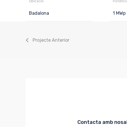
Ubicació
Potènci
Badalona
1 MWp
Projecte Anterior
Contacta amb nosa