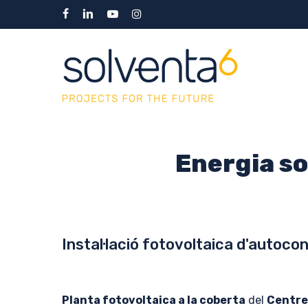
Skip
facebook
linkedin
youtube
instagram
to
main
content
Energia so
Instal·lació fotovoltaica d'autoc
Planta fotovoltaica a la coberta
del
Centre