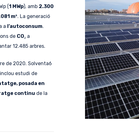
Wp (
1 MWp
), amb
2.300
.081 m²
. La generació
a a
l’autoconsum
.
ions de
CO₂
a
lantar 12.485 arbres.
re de 2020. Solventa6
 inclou estudi de
ntatge, posada en
ratge continu
de la