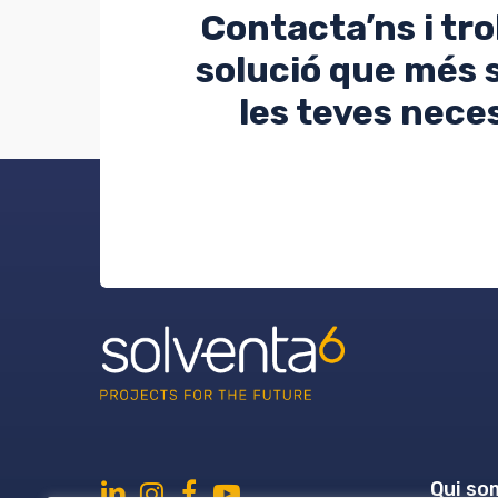
Contacta’ns i tr
solució que més s
les teves nece
Qui so