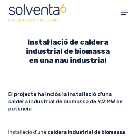
Skip
Menu
to
main
content
Instal·lació de caldera
industrial de biomassa
en una nau industrial
El projecte ha inclòs la instal·lació d'una
caldera industrial de biomassa de 9,2 MW de
potència
Instal·lació d’una
caldera industrial de biomassa