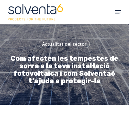
Skip
Menu
to
main
content
Actualitat del sector
Com afecten les tempestes de
sorra a la teva instal·lació
fotovoltaica i com Solventa6
t’ajuda a protegir-la