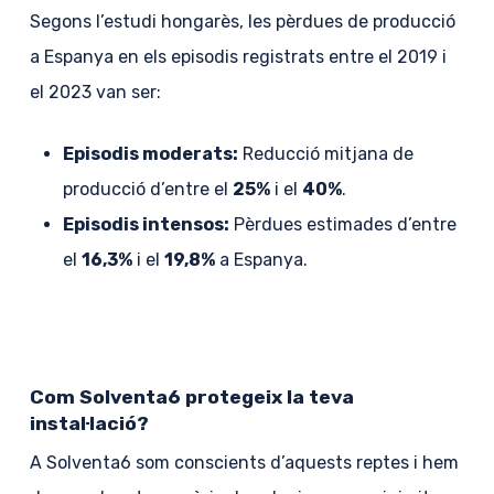
Segons l’estudi hongarès, les pèrdues de producció
a Espanya en els episodis registrats entre el 2019 i
el 2023 van ser:
Episodis moderats:
Reducció mitjana de
producció d’entre el
25%
i el
40%
.
Episodis intensos:
Pèrdues estimades d’entre
el
16,3%
i el
19,8%
a Espanya.
Com Solventa6 protegeix la teva
instal·lació?
A Solventa6 som conscients d’aquests reptes i hem