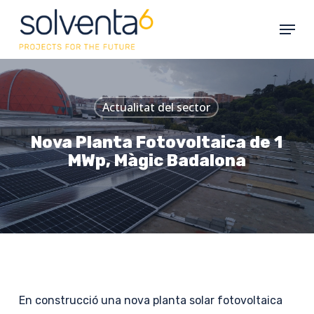
Skip
Menu
to
main
content
Actualitat del sector
Nova Planta Fotovoltaica de 1
MWp, Màgic Badalona
En construcció una nova planta solar fotovoltaica