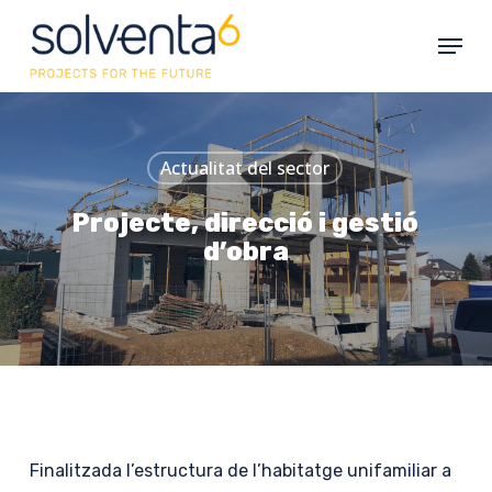
Skip
Menu
to
main
content
Actualitat del sector
Projecte, direcció i gestió
d’obra
Finalitzada l’estructura de l’habitatge unifamiliar a